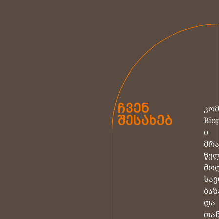
ჩვენ
კომ
შესახებ
Biop
ი
მრ
წე
მო
სა
ბაზ
და
თა