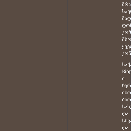
მრ
სა
მა
დო
კომ
მს
ყვ
კონ
სა
Biop
ი
ნერ
ინო
ბი
სას
და
სხვ
და