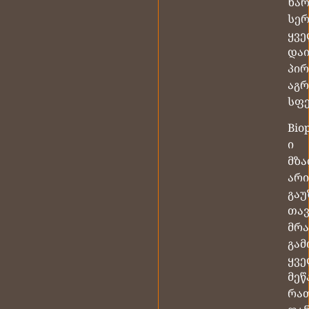
ხარ
სერ
ყვ
და
პი
აგ
სფ
Biop
ი
მზ
არი
გაუ
თავ
მრ
გა
ყვ
მეწ
რა