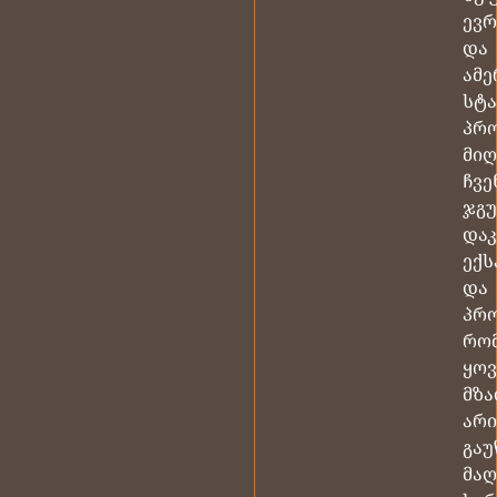
ევ
და
ამ
სტ
პრ
მიღ
ჩვე
ჯგ
და
ექს
და
პრ
რო
ყო
მზ
არი
გაუ
მა