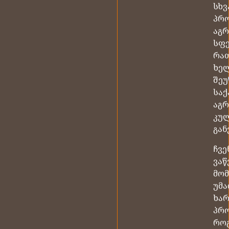
სხვ
პრ
აგ
სფ
რა
ხე
შეუ
სა
აგ
კუ
გან
ჩვე
ვა
მო
უმ
ხარ
პრო
რო