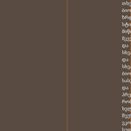
თხ
ბი
ზრ
სტ
მიწ
მკვ
და
სხვ
და
სხვ
ბი
სას
და
პრე
რო
ხე
შეუ
ეკ
სუფ