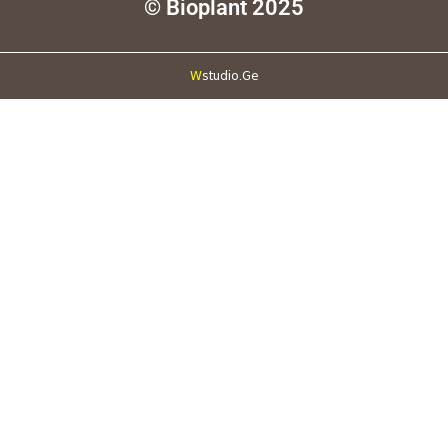
© Bioplant 2025
W
studio.Ge